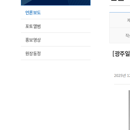
언론보도
포토앨범
작
홍보영상
[광주
원장동정