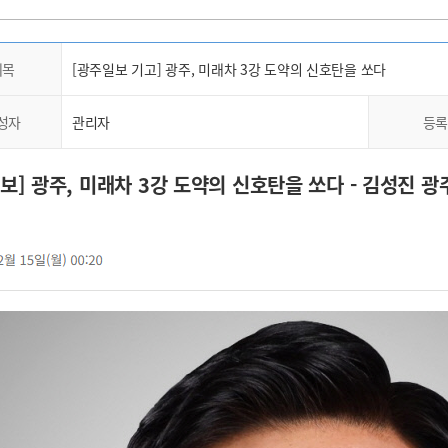
제목
[광주일보 기고] 광주, 미래차 3강 도약의 신호탄을 쏘다
성자
관리자
등록
일보]
광주, 미래차 3강 도약의 신호탄을 쏘다 - 김성진