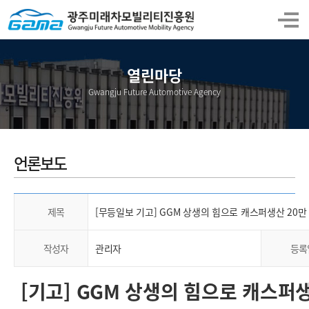
열린마당
Gwangju Future Automotive Agency
언론보도
제목
[무등일보 기고] GGM 상생의 힘으로 캐스퍼생산 20만
작성자
관리자
등록
[기고] GGM 상생의 힘으로 캐스퍼생