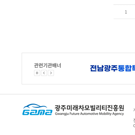
1
관련기관배너
C