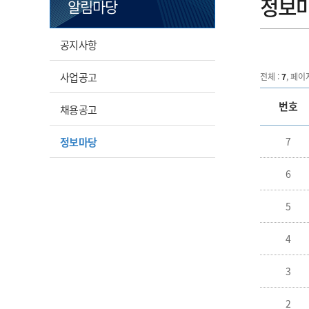
정보
알림마당
공지사항
사업공고
전체 :
7
, 페이
번호
채용공고
정보마당
7
6
5
4
3
2