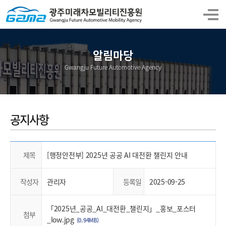
알림마당
Gwangju Future Automotive Agency
공지사항
제목
[행정안전부] 2025년 공공 AI 대전환 챌린지 안내
작성자
관리자
등록일
2025-09-25
「2025년_공공_AI_대전환_챌린지」_홍보_포스터
첨부
_low.jpg
(0.94MB)