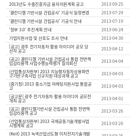
2013년도 수출진흥자금 융자지원계획 공고
2013-09-25
'클린디젤 기반시설 건립공사' 기공식 일정변경
2013-07-29
'클린디젤 기반시설 건립공사' 기공식 안내
2013-07-19
'정부 3.0' 추진계획 안내
2013-06-24
기업지원사업 및 선호도 조사 안내
2013-04-30
[공고] 광주 전기자동차 활용 아이디어 공모 당
2013-04-12
선작 공고
(공고) 클린디젤 기반시설 건립공사 통합 전면책
2013-04-04
임감리용역 사업수행능력평가 질의회신
(산업통상자원부) 2013 지능형자동차상용화연
2013-04-03
구기반구축사업 신규지원 대상과제 공고
(중기청) 2013 중소기업 마케팅지원사업 통합공
2013-04-03
고
[공고문] 광주 전기자동차 활용 아이디어 공모전
2013-04-01
개최 공고
(공고) 클린디젤기반시설 건립공사 통합 전면책
2013-03-26
임감리용역 공고
(산업통상자원부) 2013 국제공동기술개발사업
2013-03-26
시행계획 공고
(Keit) 2013 녹색산업선도형 이차전지기술개발
2013-03-25